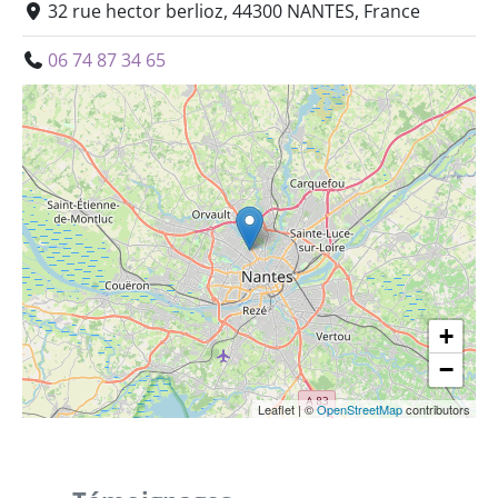
32 rue hector berlioz, 44300 NANTES, France
06 74 87 34 65
+
−
Leaflet
|
©
OpenStreetMap
contributors